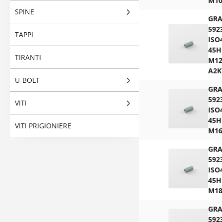
M10
SPINE
GR
592
TAPPI
ISO
45H
TIRANTI
M12
A2K
U-BOLT
GR
592
VITI
ISO
45H
VITI PRIGIONIERE
M16
GR
592
ISO
45H
M18
GR
592