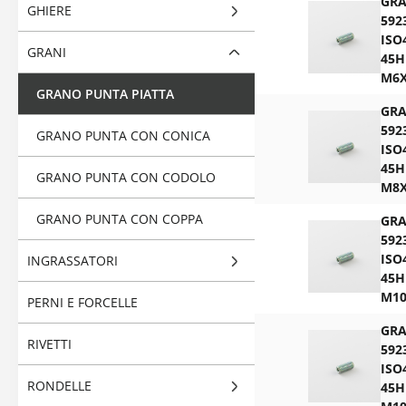
GR
GHIERE
592
ISO
GRANI
45H
M6X
GRANO PUNTA PIATTA
GR
592
GRANO PUNTA CON CONICA
ISO
45H
GRANO PUNTA CON CODOLO
M8X
GRANO PUNTA CON COPPA
GR
592
ISO
INGRASSATORI
45H
M10
PERNI E FORCELLE
GR
RIVETTI
592
ISO
RONDELLE
45H