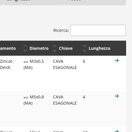
Ricerca:
tamento
Diametro
Chiave
Lunghezza
Zincat-
M3x0,5
CAVA
6
est:
-Deidr
(MA)
ESAGONALE
M5x0,8
CAVA
4
est:
(MA)
ESAGONALE