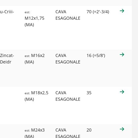
u-Criii-
CAVA
70 (=2'-3/4)
est:
M12x1,75
ESAGONALE
(MA)
Zincat-
M16x2
CAVA
16 (=5/8')
est:
-Deidr
(MA)
ESAGONALE
M18x2,5
CAVA
35
est:
(MA)
ESAGONALE
M24x3
CAVA
20
est:
(MA)
ESAGONALE