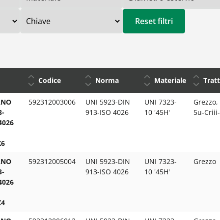
Reset filtri
Codice
Norma
Materiale
Trat
ANO
592312003006
UNI 5923-DIN
UNI 7323-
Grezzo, 
3-
913-ISO 4026
10 '45H'
5u-Criii
4026
X6
ANO
592312005004
UNI 5923-DIN
UNI 7323-
Grezzo
3-
913-ISO 4026
10 '45H'
4026
X4