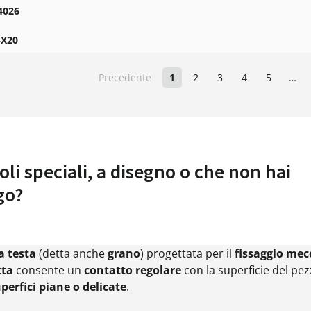
4026
X20
Precedente
1
2
3
4
5
…
oli speciali, a disegno o che non hai
go?
a testa
(detta anche
grano
) progettata per il
fissaggio mec
tta
consente un
contatto regolare
con la superficie del pez
perfici piane o delicate
.