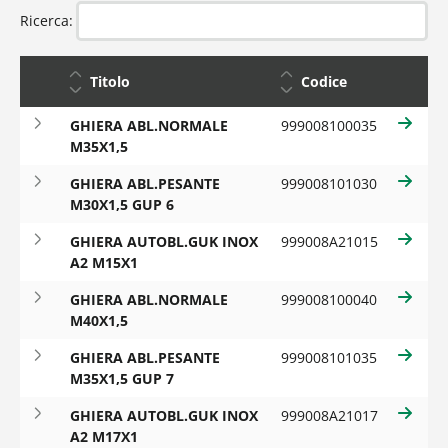
Ricerca:
Titolo
Codice
GHIERA ABL.NORMALE
999008100035
Reset filtri
M35X1,5
GHIERA ABL.PESANTE
999008101030
M30X1,5 GUP 6
GHIERA AUTOBL.GUK INOX
999008A21015
A2 M15X1
GHIERA ABL.NORMALE
999008100040
M40X1,5
GHIERA ABL.PESANTE
999008101035
M35X1,5 GUP 7
GHIERA AUTOBL.GUK INOX
999008A21017
A2 M17X1