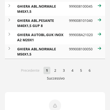
GHIERA ABL.NORMALE
999008100045
M45X1,5
GHIERA ABL.PESANTE
999008101040
M40X1,5 GUP 8
GHIERA AUTOBL.GUK INOX
999008A21020
A2 M20X1
GHIERA ABL.NORMALE
999008100050
M50X1,5
Precedente
1
2
3
4
5
6
Successivo