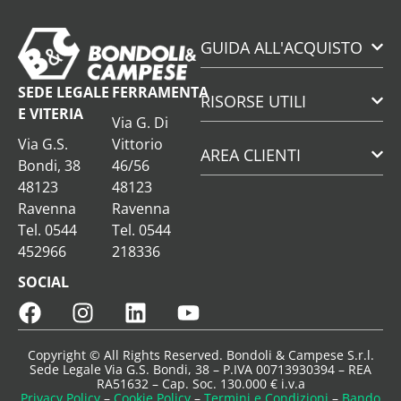
GUIDA ALL'ACQUISTO
SEDE LEGALE
FERRAMENTA
RISORSE UTILI
E VITERIA
Via G. Di
Via G.S.
Vittorio
AREA CLIENTI
Bondi, 38
46/56
48123
48123
Ravenna
Ravenna
Tel. 0544
Tel. 0544
452966
218336
SOCIAL
Copyright © All Rights Reserved. Bondoli & Campese S.r.l.
Sede Legale Via G.S. Bondi, 38 – P.IVA 00713930394 – REA
RA51632 – Cap. Soc. 130.000 € i.v.a
Privacy Policy
–
Cookie Policy
–
Termini e Condizioni
–
Bando