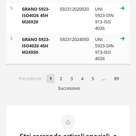
GRANO 5923-
592312020020
UNI
ISO4026 45H
5923-DIN
M20X20
913-ISO
4026
GRANO 5923-
592312024050
UNI
ISO4026 45H
5923-DIN
M24X50
913-ISO
4026
Precedente
1
2
3
4
5
…
89
Successivo