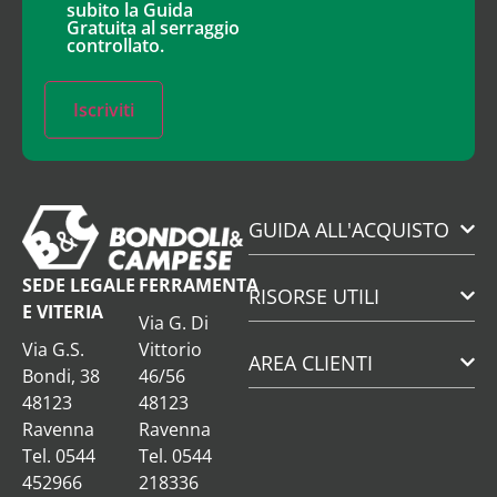
subito la Guida
Gratuita al serraggio
controllato.
Iscriviti
GUIDA ALL'ACQUISTO
SEDE LEGALE
FERRAMENTA
RISORSE UTILI
E VITERIA
Via G. Di
Via G.S.
Vittorio
AREA CLIENTI
Bondi, 38
46/56
48123
48123
Ravenna
Ravenna
Tel. 0544
Tel. 0544
452966
218336