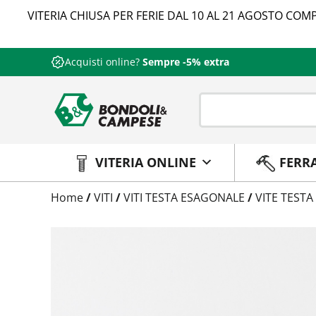
VITERIA CHIUSA PER FERIE DAL 10 AL 21 AGOSTO COMP
Acquisti online?
Sempre -5% extra
VITERIA ONLINE
FERR
Trattamento
Home
/
VITI
/
VITI TESTA ESAGONALE
/
VITE TESTA
Codice
Peso
Quantità
Trattamento:
grezzo
Codice:
573788006035
Peso:
1,785kg
(per conf.)
Devi loggarti