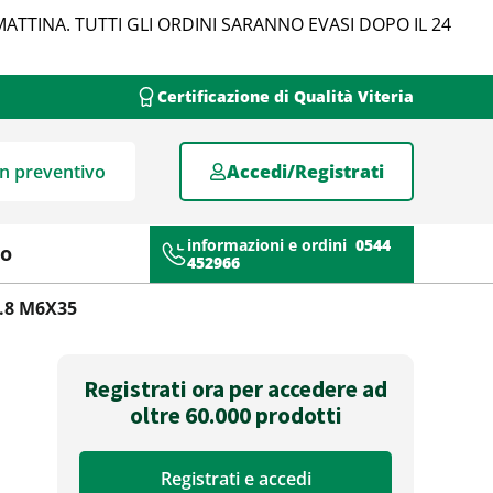
MATTINA. TUTTI GLI ORDINI SARANNO EVASI DOPO IL 24
Certificazione di Qualità Viteria
un preventivo
Accedi/Registrati
informazioni e ordini
0544
mo
452966
8.8 M6X35
Registrati ora per accedere ad
oltre 60.000 prodotti
Registrati e accedi