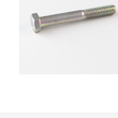
Trattamento:
zincat-5u-tipo-4
Codice:
573788006035-Y
Peso:
1,785kg
(per conf.)
Devi loggarti