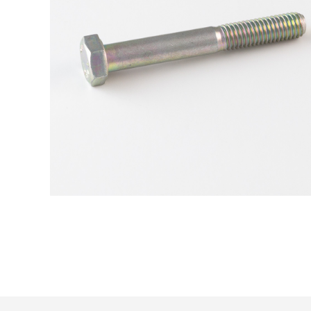
Trattamento:
zincat-5u-tipo-4
Codice:
573788005020-Y
Peso:
1,8895kg
(per conf.)
Devi loggarti