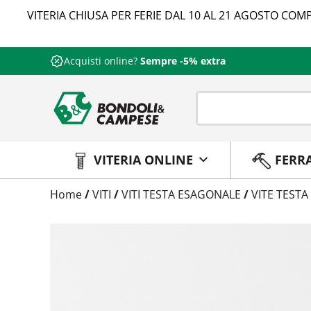
VITERIA CHIUSA PER FERIE DAL 10 AL 21 AGOSTO COMP
Acquisti online?
Sempre -5% extra
VITERIA ONLINE
FERR
Trattamento
Home
/
VITI
/
VITI TESTA ESAGONALE
/
VITE TESTA
Codice
Peso
Quantità
Trattamento:
grezzo
Codice:
573788005020
Peso:
1,8895kg
(per conf.)
Devi loggarti