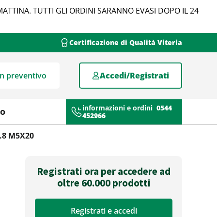
MATTINA. TUTTI GLI ORDINI SARANNO EVASI DOPO IL 24
Certificazione di Qualità Viteria
un preventivo
Accedi/Registrati
informazioni e ordini
0544
mo
452966
8.8 M5X20
Registrati ora per accedere ad
oltre 60.000 prodotti
Registrati e accedi