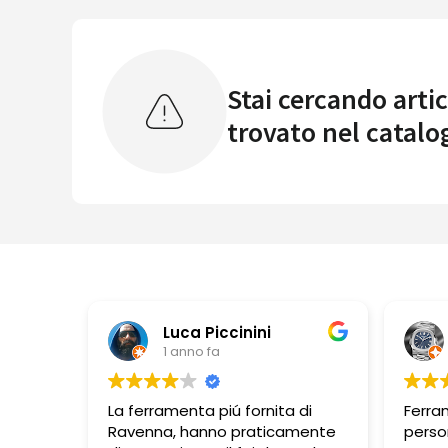
Stai cercando artic
trovato nel catalo
Luca Piccinini
1 anno fa
La ferramenta piú fornita di
Ferra
Ravenna, hanno praticamente
perso