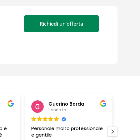
Richiedi un’offerta
Guerino Borda
1 anno fa
o e
Personale molto professionale
Negozi
è
e gentile
persona