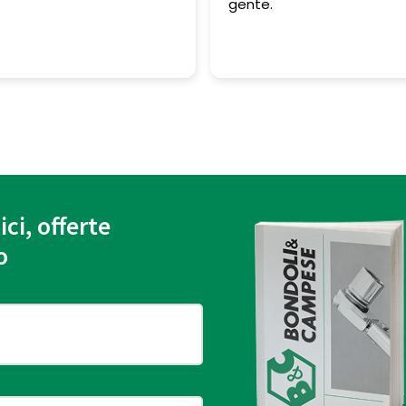
gente.
ici, offerte
o