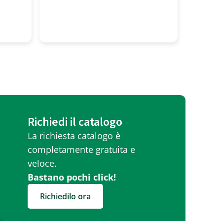
profess
molto g
Richiedi il catalogo
La richiesta catalogo è
completamente gratuita e
veloce.
Bastano pochi click!
Richiedilo ora