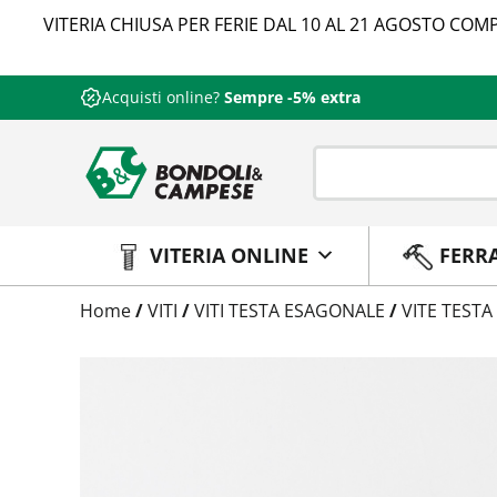
VITERIA CHIUSA PER FERIE DAL 10 AL 21 AGOSTO COMP
Acquisti online?
Sempre -5% extra
VITERIA ONLINE
FERR
Trattamento
Home
/
VITI
/
VITI TESTA ESAGONALE
/
VITE TESTA
Codice
Peso
Quantità
Trattamento:
grezzo
Codice:
573710008070
Peso:
3,05kg
(per conf.)
Devi loggarti