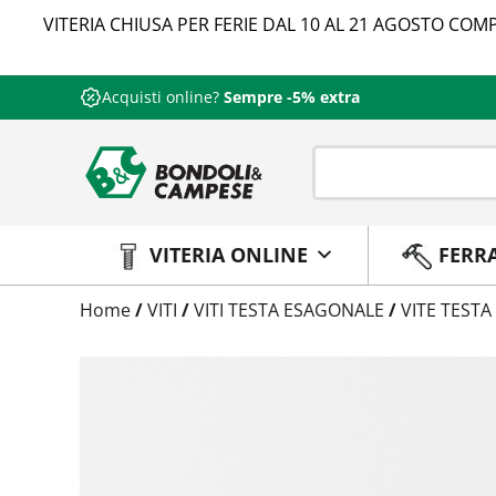
VITERIA CHIUSA PER FERIE DAL 10 AL 21 AGOSTO COMP
Acquisti online?
Sempre -5% extra
VITERIA ONLINE
FERR
Trattamento
Home
/
VITI
/
VITI TESTA ESAGONALE
/
VITE TESTA
Codice
Peso
Quantità
Trattamento:
grezzo
Codice:
573710008040
Peso:
1,9025kg
(per conf.)
Devi loggarti