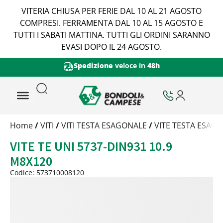
VITERIA CHIUSA PER FERIE DAL 10 AL 21 AGOSTO
COMPRESI. FERRAMENTA DAL 10 AL 15 AGOSTO E
TUTTI I SABATI MATTINA. TUTTI GLI ORDINI SARANNO
EVASI DOPO IL 24 AGOSTO.
Spedizione
veloce in
48h
Trattamento
Home
/
VITI
/
VITI TESTA ESAGONALE
/
VITE TESTA ESAGO
Codice
VITE TE UNI 5737-DIN931 10.9
Peso
Quantità
M8X120
Trattamento:
grezzo
Codice: 573710008120
Codice:
573710008120
Peso:
4,967kg
(per conf.)
Devi loggarti