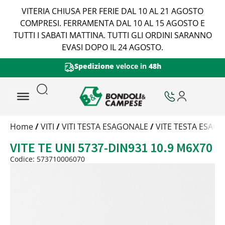
VITERIA CHIUSA PER FERIE DAL 10 AL 21 AGOSTO
COMPRESI. FERRAMENTA DAL 10 AL 15 AGOSTO E
TUTTI I SABATI MATTINA. TUTTI GLI ORDINI SARANNO
EVASI DOPO IL 24 AGOSTO.
Spedizione
veloce in
48h
Trattamento
Home
/
VITI
/
VITI TESTA ESAGONALE
/
VITE TESTA ESAGO
Codice
VITE TE UNI 5737-DIN931 10.9 M6X70
Peso
Quantità
Codice: 573710006070
Trattamento:
grezzo
Codice:
573710006070
Peso:
1,675kg
(per conf.)
Devi loggarti