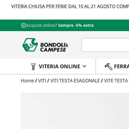
VITERIA CHIUSA PER FERIE DAL 10 AL 21 AGOSTO COMP
Acquisti online?
Sempre -5% extra
VITERIA ONLINE
FERR
Trattamento
Home
/
VITI
/
VITI TESTA ESAGONALE
/
VITE TESTA
Codice
Peso
Quantità
Trattamento:
grezzo
Codice:
573710006030
Peso:
1,6056kg
(per conf.)
Devi loggarti