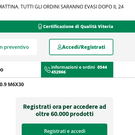
MATTINA. TUTTI GLI ORDINI SARANNO EVASI DOPO IL 24
Certificazione di Qualità Viteria
un preventivo
Accedi/Registrati
informazioni e ordini
0544
mo
452966
10.9 M6X30
Registrati ora per accedere ad
oltre 60.000 prodotti
Registrati e accedi