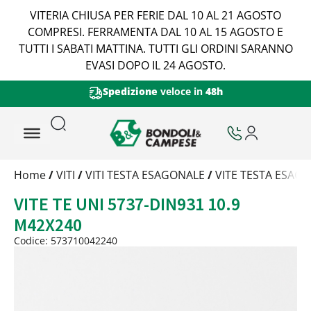
VITERIA CHIUSA PER FERIE DAL 10 AL 21 AGOSTO
COMPRESI. FERRAMENTA DAL 10 AL 15 AGOSTO E
TUTTI I SABATI MATTINA. TUTTI GLI ORDINI SARANNO
EVASI DOPO IL 24 AGOSTO.
Spedizione
veloce in
48h
Trattamento
Home
/
VITI
/
VITI TESTA ESAGONALE
/
VITE TESTA ESAGO
Codice
VITE TE UNI 5737-DIN931 10.9
Peso
Quantità
M42X240
Trattamento:
grezzo
Codice: 573710042240
Codice:
573710042240
Peso:
3,07kg
(per conf.)
Devi loggarti