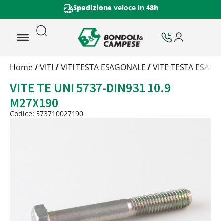
Spedizione
veloce in
48h
Trattamento
Home
/
VITI
/
VITI TESTA ESAGONALE
/
VITE TESTA ESAGO
Codice
VITE TE UNI 5737-DIN931 10.9
Peso
Quantità
M27X190
Trattamento:
grezzo
Codice: 573710027190
Codice:
573710027190
Peso:
9,765kg
(per conf.)
Devi loggarti