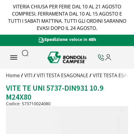
VITERIA CHIUSA PER FERIE DAL 10 AL 21 AGOSTO
COMPRESI. FERRAMENTA DAL 10 AL 15 AGOSTO E
TUTTI I SABATI MATTINA. TUTTI GLI ORDINI SARANNO
EVASI DOPO IL 24 AGOSTO.
ne
veloce in
48h
Certificazione di
Trattamento
Home
/
VITI
/
VITI TESTA ESAGONALE
/
VITE TESTA ESAGO
Codice
VITE TE UNI 5737-DIN931 10.9
Peso
Quantità
M24X80
Trattamento:
grezzo
Codice: 573710024080
Codice:
573710024080
Peso:
9,1675kg
(per conf.)
Devi loggarti