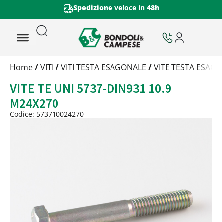
Spedizione
veloce in
48h
Trattamento
Home
/
VITI
/
VITI TESTA ESAGONALE
/
VITE TESTA ESAGO
Codice
VITE TE UNI 5737-DIN931 10.9
Peso
Quantità
M24X270
Trattamento:
grezzo
Codice: 573710024270
Codice:
573710024270
Peso:
10,236kg
(per conf.)
Devi loggarti