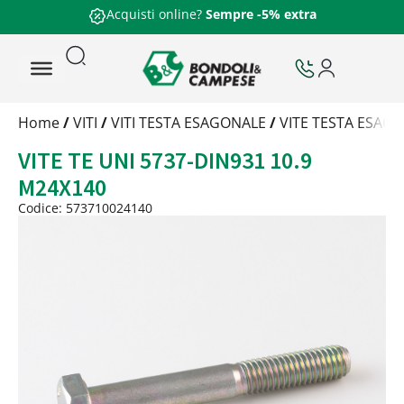
Acquisti online?
Sempre -5% extra
Trattamento
Home
/
VITI
/
VITI TESTA ESAGONALE
/
VITE TESTA ESAGO
Codice
VITE TE UNI 5737-DIN931 10.9
Peso
Quantità
M24X140
Trattamento:
grezzo
Codice: 573710024140
Codice:
573710024140
Peso:
14,36325kg
(per conf.)
Devi loggarti