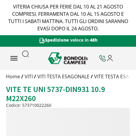
VITERIA CHIUSA PER FERIE DAL 10 AL 21 AGOSTO
COMPRESI. FERRAMENTA DAL 10 AL 15 AGOSTO E
TUTTI I SABATI MATTINA. TUTTI GLI ORDINI SARANNO
EVASI DOPO IL 24 AGOSTO.
Spedizione
veloce in
48h
Trattamento
Home
/
VITI
/
VITI TESTA ESAGONALE
/
VITE TESTA ESAGO
Codice
VITE TE UNI 5737-DIN931 10.9
Peso
Quantità
M22X260
Trattamento:
grezzo
Codice: 573710022260
Codice:
573710022260
Peso:
0,8185kg
(per conf.)
Devi loggarti