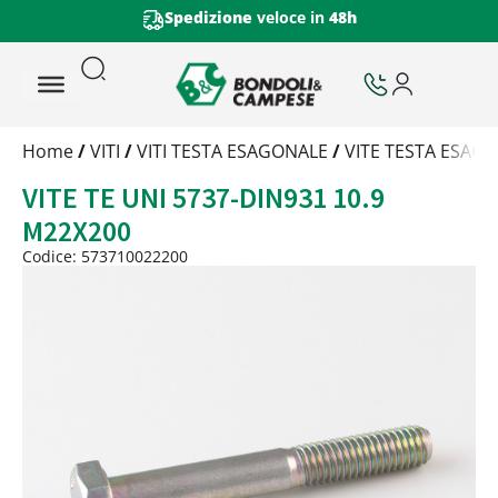
Spedizione
veloce in
48h
Trattamento
Home
/
VITI
/
VITI TESTA ESAGONALE
/
VITE TESTA ESAGO
Codice
VITE TE UNI 5737-DIN931 10.9
Peso
Quantità
M22X200
Trattamento:
grezzo
Codice: 573710022200
Codice:
573710022200
Peso:
16,3kg
(per conf.)
Devi loggarti