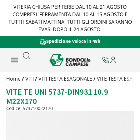
VITERIA CHIUSA PER FERIE DAL 10 AL 21 AGOSTO
COMPRESI. FERRAMENTA DAL 10 AL 15 AGOSTO E
TUTTI I SABATI MATTINA. TUTTI GLI ORDINI SARANNO
EVASI DOPO IL 24 AGOSTO.
Spedizione
veloce in
48h
Trattamento
Home
/
VITI
/
VITI TESTA ESAGONALE
/
VITE TESTA ESAGO
Codice
VITE TE UNI 5737-DIN931 10.9
Peso
Quantità
M22X170
Trattamento:
grezzo
Codice: 573710022170
Codice:
573710022170
Peso:
14,05kg
(per conf.)
Devi loggarti