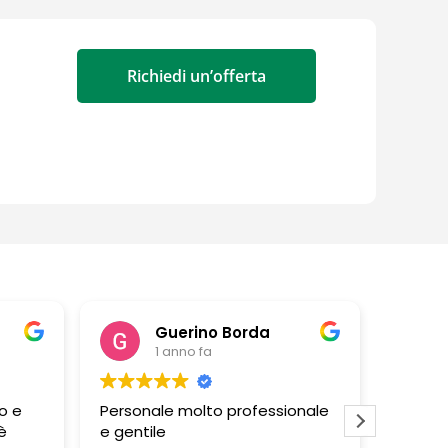
Richiedi un’offerta
Guerino Borda
1 anno fa
o e
Personale molto professionale
Negozi
è
e gentile
persona