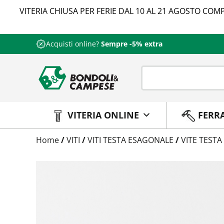
VITERIA CHIUSA PER FERIE DAL 10 AL 21 AGOSTO COMP
Acquisti online?
Sempre -5% extra
VITERIA ONLINE
FERR
Trattamento
Home
/
VITI
/
VITI TESTA ESAGONALE
/
VITE TESTA
Codice
Peso
Quantità
Trattamento:
grezzo
Codice:
573710022140
Peso:
11,91575kg
(per conf.)
Devi loggarti