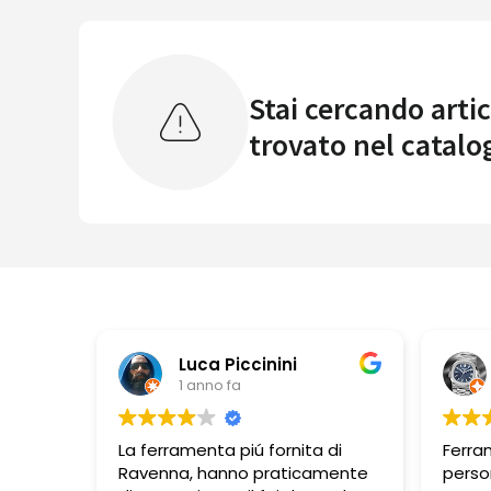
Stai cercando artic
trovato nel catalo
Luca Piccinini
1 anno fa
La ferramenta piú fornita di
Ferra
Ravenna, hanno praticamente
perso