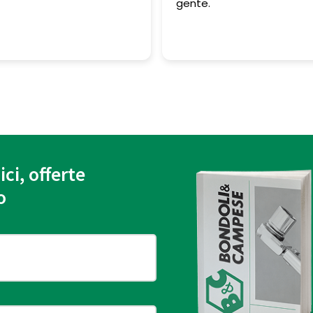
gente.
ici, offerte
o