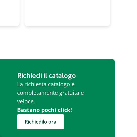
profess
molto g
Richiedi il catalogo
La richiesta catalogo è
completamente gratuita e
veloce.
Bastano pochi click!
Richiedilo ora