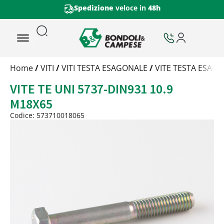
Spedizione
veloce in
48h
Trattamento
Home
/
VITI
/
VITI TESTA ESAGONALE
/
VITE TESTA ESAGO
Codice
VITE TE UNI 5737-DIN931 10.9
Peso
Quantità
M18X65
Trattamento:
grezzo
Codice: 573710018065
Codice:
573710018065
Peso:
4,062kg
(per conf.)
Devi loggarti