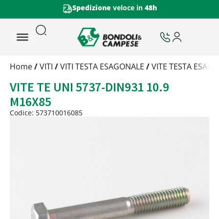
Spedizione
veloce in
48h
Trattamento
Home
/
VITI
/
VITI TESTA ESAGONALE
/
VITE TESTA ESAGO
Codice
VITE TE UNI 5737-DIN931 10.9
Peso
Quantità
M16X85
Trattamento:
grezzo
Codice: 573710016085
Codice:
573710016085
Peso:
3,889kg
(per conf.)
Devi loggarti