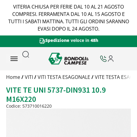
VITERIA CHIUSA PER FERIE DAL 10 AL 21 AGOSTO
COMPRESI. FERRAMENTA DAL 10 AL 15 AGOSTO E
TUTTI I SABATI MATTINA. TUTTI GLI ORDINI SARANNO
EVASI DOPO IL 24 AGOSTO.
Spedizione
veloce in
48h
Trattamento
Home
/
VITI
/
VITI TESTA ESAGONALE
/
VITE TESTA ESAGO
Codice
VITE TE UNI 5737-DIN931 10.9
Peso
Quantità
M16X220
Trattamento:
grezzo
Codice: 573710016220
Codice:
573710016220
Peso:
9,0575kg
(per conf.)
Devi loggarti