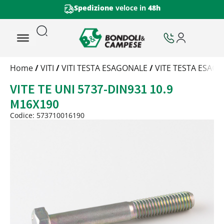
Spedizione
veloce in
48h
Trattamento
Home
/
VITI
/
VITI TESTA ESAGONALE
/
VITE TESTA ESAGO
Codice
VITE TE UNI 5737-DIN931 10.9
Peso
Quantità
M16X190
Trattamento:
grezzo
Codice: 573710016190
Codice:
573710016190
Peso:
7,96825kg
(per conf.)
Devi loggarti