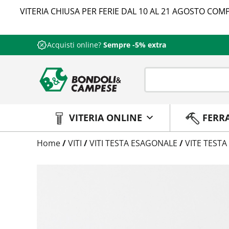
VITERIA CHIUSA PER FERIE DAL 10 AL 21 AGOSTO COMP
Acquisti online?
Sempre -5% extra
VITERIA ONLINE
FERR
Trattamento
Home
/
VITI
/
VITI TESTA ESAGONALE
/
VITE TESTA
Codice
Peso
Quantità
Trattamento:
grezzo
Codice:
573710016140
Peso:
6,01675kg
(per conf.)
Devi loggarti