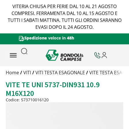
VITERIA CHIUSA PER FERIE DAL 10 AL 21 AGOSTO
COMPRESI. FERRAMENTA DAL 10 AL 15 AGOSTO E
TUTTI I SABATI MATTINA. TUTTI GLI ORDINI SARANNO
EVASI DOPO IL 24 AGOSTO.
Certificazione di Qualità Viteria
Trattamento
Home
/
VITI
/
VITI TESTA ESAGONALE
/
VITE TESTA ESAGO
Codice
VITE TE UNI 5737-DIN931 10.9
Peso
Quantità
M16X120
Trattamento:
grezzo
Codice: 573710016120
Codice:
573710016120
Peso:
5,2515kg
(per conf.)
Devi loggarti