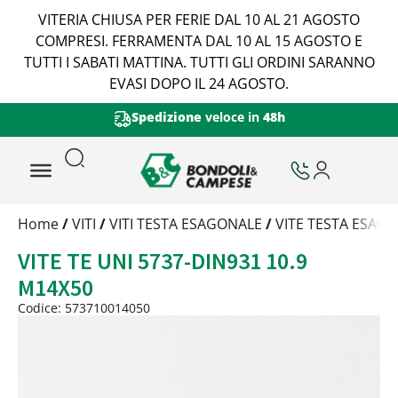
VITERIA CHIUSA PER FERIE DAL 10 AL 21 AGOSTO
COMPRESI. FERRAMENTA DAL 10 AL 15 AGOSTO E
TUTTI I SABATI MATTINA. TUTTI GLI ORDINI SARANNO
EVASI DOPO IL 24 AGOSTO.
Spedizione
veloce in
48h
Trattamento
Home
/
VITI
/
VITI TESTA ESAGONALE
/
VITE TESTA ESAGO
Codice
VITE TE UNI 5737-DIN931 10.9
Peso
Quantità
M14X50
Trattamento:
grezzo
Codice: 573710014050
Codice:
573710014050
Peso:
3,765kg
(per conf.)
Devi loggarti