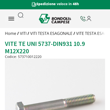
Spedizione
veloce in
48h
Trattamento
Home
/
VITI
/
VITI TESTA ESAGONALE
/
VITE TESTA ESAGO
Codice
VITE TE UNI 5737-DIN931 10.9
Peso
Quantità
M12X220
Trattamento:
grezzo
Codice: 573710012220
Codice:
573710012220
Peso:
1,755kg
(per conf.)
Devi loggarti