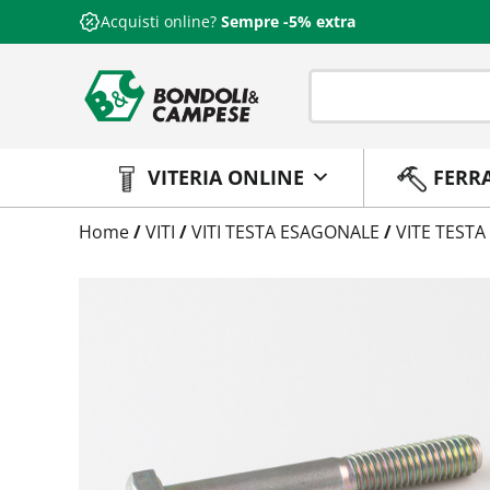
Acquisti online?
Sempre -5% extra
VITERIA ONLINE
FERR
Trattamento
Home
/
VITI
/
VITI TESTA ESAGONALE
/
VITE TESTA
Codice
Peso
Quantità
Trattamento:
grezzo
Codice:
573710012100
Peso:
4,915kg
(per conf.)
Devi loggarti