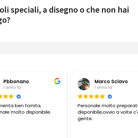
oli speciali, a disegno o che non hai
go?
Marco Sclavo
Guerin
1 anno fa
1 anno fa
Personale molto preparato e
Personale molt
disponibile,ovvio a volte c'è
e gentile
gente.