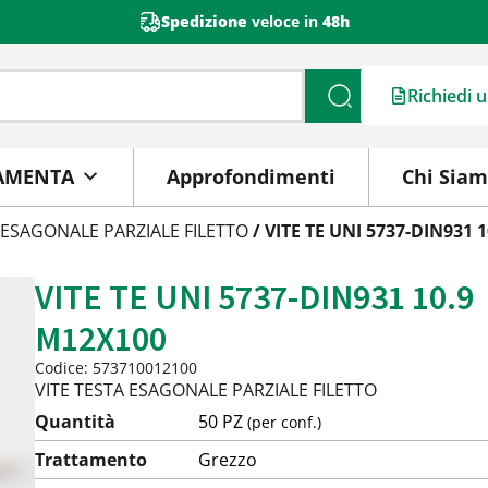
Spedizione
veloce in
48h
Richiedi 
Cerca
AMENTA
Approfondimenti
Chi Sia
 ESAGONALE PARZIALE FILETTO
/ VITE TE UNI 5737-DIN931 
VITE TE UNI 5737-DIN931 10.9
M12X100
Codice: 573710012100
VITE TESTA ESAGONALE PARZIALE FILETTO
Quantità
50 PZ
(per conf.)
Trattamento
Grezzo