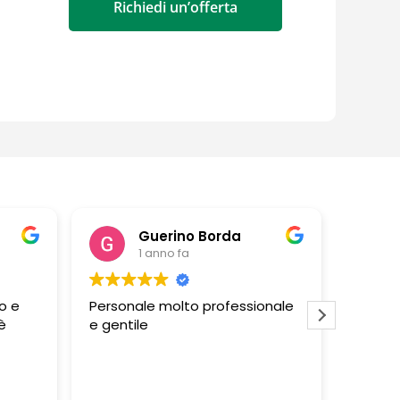
Richiedi un’offerta
o Borda
barbara altieri
1 anno fa
o professionale
Negozio ben fornito e
personale disponibile e livello di
professionalita' alto! Tutti
molto gentili