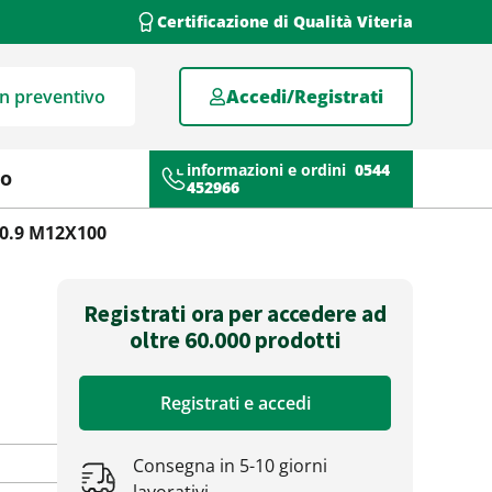
Certificazione di Qualità Viteria
un preventivo
Accedi/Registrati
informazioni e ordini
0544
mo
452966
10.9 M12X100
Registrati ora per accedere ad
oltre 60.000 prodotti
Registrati e accedi
Consegna in 5-10 giorni