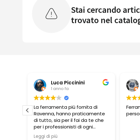
Stai cercando artic
trovato nel catalo
iccinini
Pbbonano
fa
1 anno fa
piú fornita di
Ferramenta ben fornita,
no praticamente
personale molto disponibile.
er il fai da te che
nisti di ogni
iva. Si trovano
 esposizione