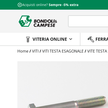
Acquisti online?
Sempre -5% extra
VITERIA ONLINE
FERR
Trattamento
Home
/
VITI
/
VITI TESTA ESAGONALE
/
VITE TESTA
Codice
Peso
Quantità
Trattamento:
grezzo
Codice:
573710010200
Peso:
6,44kg
(per conf.)
Devi loggarti