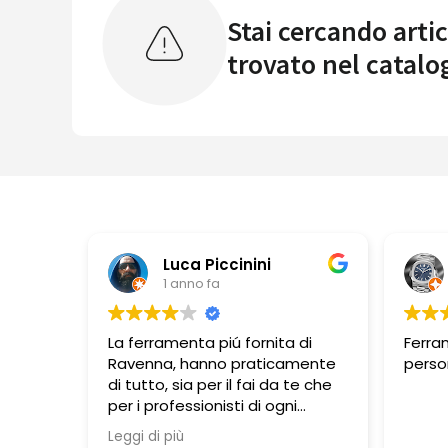
Stai cercando artic
trovato nel catalo
Luca Piccinini
1 anno fa
La ferramenta piú fornita di
Ferram
Ravenna, hanno praticamente
person
di tutto, sia per il fai da te che
per i professionisti di ogni
branca lavorativa. Si trovano
Leggi di più
molte cose in esposizione