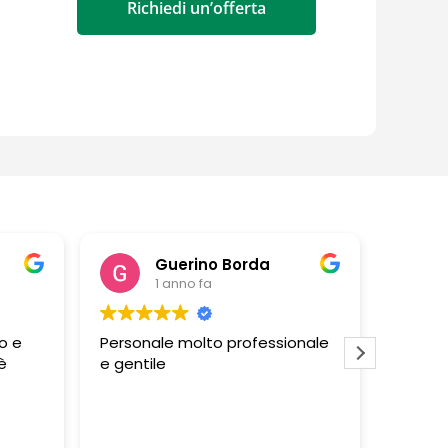
Richiedi un’offerta
Guerino Borda
1 anno fa
o e
Personale molto professionale
Negozio
è
e gentile
persona
profess
molto g