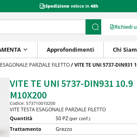
Spedizione
veloce in
48h
Richiedi 
Cerca
AMENTA
Approfondimenti
Chi Sia
 ESAGONALE PARZIALE FILETTO
/ VITE TE UNI 5737-DIN931 
VITE TE UNI 5737-DIN931 10.9
M10X200
Codice: 573710010200
VITE TESTA ESAGONALE PARZIALE FILETTO
Quantità
50 PZ
(per conf.)
Trattamento
Grezzo