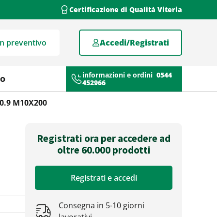
Certificazione di Qualità Viteria
un preventivo
Accedi/Registrati
informazioni e ordini
0544
mo
452966
10.9 M10X200
Registrati ora per accedere ad
oltre 60.000 prodotti
Registrati e accedi
Consegna in 5-10 giorni