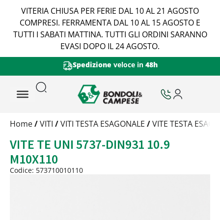
VITERIA CHIUSA PER FERIE DAL 10 AL 21 AGOSTO
COMPRESI. FERRAMENTA DAL 10 AL 15 AGOSTO E
TUTTI I SABATI MATTINA. TUTTI GLI ORDINI SARANNO
EVASI DOPO IL 24 AGOSTO.
Spedizione
veloce in
48h
Trattamento
Home
/
VITI
/
VITI TESTA ESAGONALE
/
VITE TESTA ESAGO
Codice
VITE TE UNI 5737-DIN931 10.9
Peso
Quantità
M10X110
Trattamento:
grezzo
Codice: 573710010110
Codice:
573710010110
Peso:
3,708kg
(per conf.)
Devi loggarti