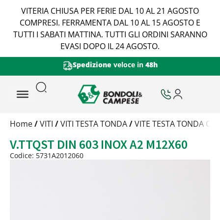
VITERIA CHIUSA PER FERIE DAL 10 AL 21 AGOSTO
COMPRESI. FERRAMENTA DAL 10 AL 15 AGOSTO E
TUTTI I SABATI MATTINA. TUTTI GLI ORDINI SARANNO
EVASI DOPO IL 24 AGOSTO.
Spedizione
veloce in
48h
Trattamento
Home
/
VITI
/
VITI TESTA TONDA
/
VITE TESTA TONDA Q
Codice
V.TTQST DIN 603 INOX A2 M12X60
Peso
Quantità
Codice: 5731A2012060
Trattamento:
-
Codice:
5731A2012060
Peso:
3,47kg
(per conf.)
Devi loggarti