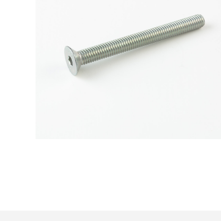
Trattamento:
zincat-5u-criii-deidr
Codice:
593310008050-Q
Peso:
3,5176kg
(per conf.)
Devi loggarti