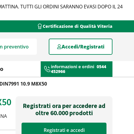
MATTINA. TUTTI GLI ORDINI SARANNO EVASI DOPO IL 24
Certificazione di Qualità Viteria
un preventivo
Accedi/Registrati
informazioni e ordini
0544
mo
452966
-DIN7991 10.9 M8X50
X50
Registrati ora per accedere ad
oltre 60.000 prodotti
RNA
Registrati e accedi