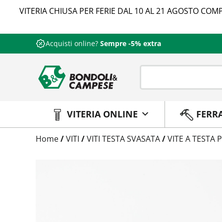
VITERIA CHIUSA PER FERIE DAL 10 AL 21 AGOSTO COMP
Acquisti online?
Sempre -5% extra
VITERIA ONLINE
FERR
Trattamento
Home
/
VITI
/
VITI TESTA SVASATA
/
VITE A TESTA
Codice
Peso
Quantità
Trattamento:
grezzo
Codice:
593310008050
Peso:
3,5176kg
(per conf.)
Devi loggarti