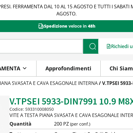
RESI. FERRAMENTA DAL 10 AL 15 AGOSTO E TUTTI I SABATI 
AGOSTO.
Spedizione
veloce in
48h
Richiedi 
Cerca
AMENTA
Approfondimenti
Chi Sia
 PIANA SVASATA E CAVA ESAGONALE INTERNA
/ V.TPSEI 5933
V.TPSEI 5933-DIN7991 10.9 M8
Codice: 593310008050
VITE A TESTA PIANA SVASATA E CAVA ESAGONALE INTE
Quantità
200 PZ
(per conf.)