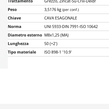
Trattamento
Grezzo, Zincat-5u-Criii-Deidr
Peso
3,5176 kg
(per conf.)
Chiave
CAVA ESAGONALE
Norma
UNI 5933-DIN 7991-ISO 10642
Diametro esterno
M8x1,25 (MA)
Lunghezza
50 (=2')
Tipo materiale
ISO 898-1 '10.9'