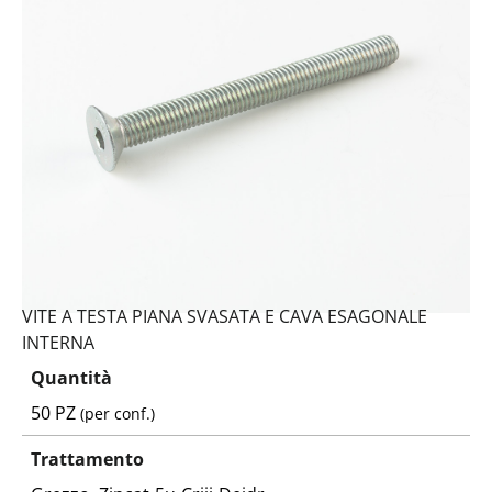
Codice:
593310012110-Q
Peso:
4,805kg
(per conf.)
Devi loggarti
VITE A TESTA PIANA SVASATA E CAVA ESAGONALE
INTERNA
Quantità
50 PZ
(per conf.)
Trattamento