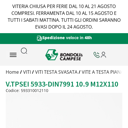
VITERIA CHIUSA PER FERIE DAL 10 AL 21 AGOSTO
COMPRESI. FERRAMENTA DAL 10 AL 15 AGOSTO E
TUTTI I SABATI MATTINA. TUTTI GLI ORDINI SARANNO
EVASI DOPO IL 24 AGOSTO.
Spedizione
veloce in
48h
Trattamento
Home
/
VITI
/
VITI TESTA SVASATA
/
VITE A TESTA PIANA
Codice
V.TPSEI 5933-DIN7991 10.9 M12X110
Peso
Quantità
Codice: 593310012110
Trattamento:
grezzo
Codice:
593310012110
Peso:
4,805kg
(per conf.)
Devi loggarti
Trattamento:
zincat-5u-criii-deidr