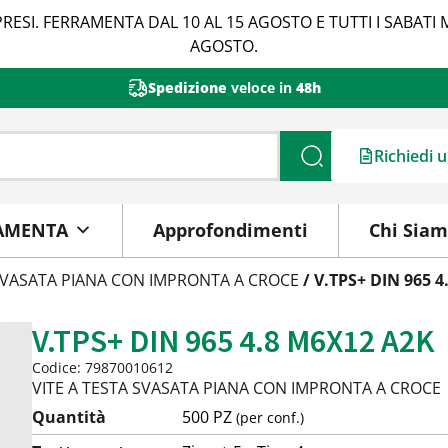
RESI. FERRAMENTA DAL 10 AL 15 AGOSTO E TUTTI I SABATI 
AGOSTO.
Spedizione
veloce in
48h
Richiedi 
Cerca
AMENTA
Approfondimenti
Chi Sia
 SVASATA PIANA CON IMPRONTA A CROCE
/ V.TPS+ DIN 965 
V.TPS+ DIN 965 4.8 M6X12 A2K
Codice: 79870010612
VITE A TESTA SVASATA PIANA CON IMPRONTA A CROCE
Quantità
500 PZ
(per conf.)