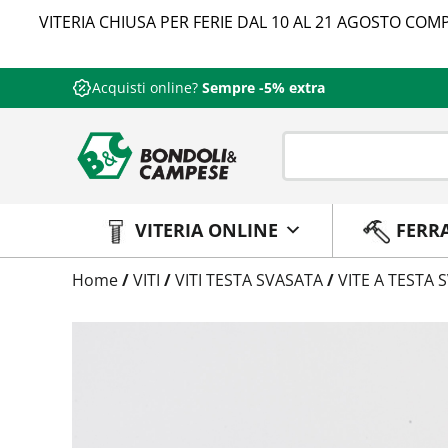
VITERIA CHIUSA PER FERIE DAL 10 AL 21 AGOSTO COMP
Acquisti online?
Sempre -5% extra
VITERIA ONLINE
FERR
Trattamento
Home
/
VITI
/
VITI TESTA SVASATA
/
VITE A TESTA
Codice
Peso
Quantità
Trattamento:
zincat-5u-tipo-4
Codice:
79870010612-Y
Peso:
1,285kg
(per conf.)
Devi loggarti