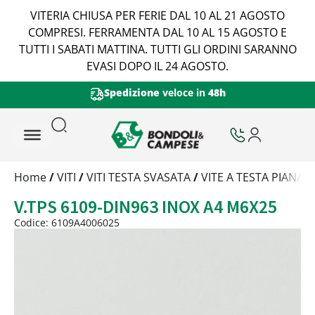
VITERIA CHIUSA PER FERIE DAL 10 AL 21 AGOSTO
COMPRESI. FERRAMENTA DAL 10 AL 15 AGOSTO E
TUTTI I SABATI MATTINA. TUTTI GLI ORDINI SARANNO
EVASI DOPO IL 24 AGOSTO.
Spedizione
veloce in
48h
Trattamento
Home
/
VITI
/
VITI TESTA SVASATA
/
VITE A TESTA PIANA 
Codice
V.TPS 6109-DIN963 INOX A4 M6X25
Peso
Quantità
Codice: 6109A4006025
Trattamento:
-
Codice:
6109A4006025
Peso:
2,585kg
(per conf.)
Devi loggarti