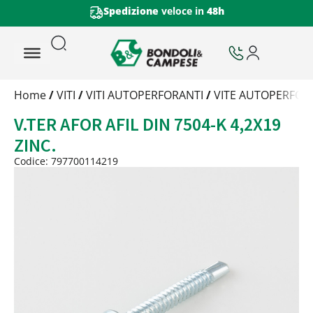
Spedizione
veloce in
48h
Trattamento
Home
/
VITI
/
VITI AUTOPERFORANTI
/
VITE AUTOPERFOR
Codice
V.TER AFOR AFIL DIN 7504-K 4,2X19
Peso
Quantità
ZINC.
Trattamento:
grezzo
Codice: 797700114219
Codice:
797700114219
Peso:
1,09kg
(per conf.)
Devi loggarti