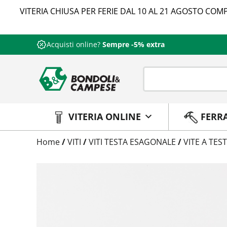
VITERIA CHIUSA PER FERIE DAL 10 AL 21 AGOSTO COMP
Acquisti online?
Sempre -5% extra
VITERIA ONLINE
FERR
Trattamento
Home
/
VITI
/
VITI TESTA ESAGONALE
/
VITE A TES
Codice
Peso
Quantità
Trattamento:
grezzo
Codice:
012880014038
Peso:
6,4125kg
(per conf.)
Devi loggarti