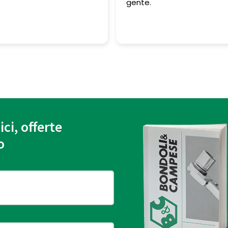
gente.
ici, offerte
o