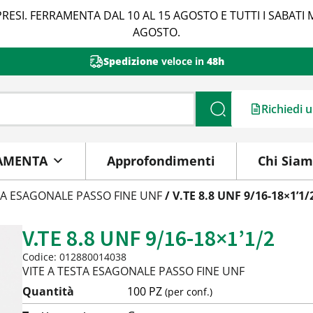
RESI. FERRAMENTA DAL 10 AL 15 AGOSTO E TUTTI I SABATI 
AGOSTO.
Spedizione
veloce in
48h
Richiedi 
Cerca
AMENTA
Approfondimenti
Chi Sia
TA ESAGONALE PASSO FINE UNF
/ V.TE 8.8 UNF 9/16-18×1’1/
V.TE 8.8 UNF 9/16-18×1’1/2
Codice: 012880014038
VITE A TESTA ESAGONALE PASSO FINE UNF
Quantità
100 PZ
(per conf.)