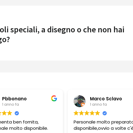
oli speciali, a disegno o che non hai
go?
Marco Sclavo
Guerino Bor
1 anno fa
1 anno fa
Personale molto preparato e
Personale molto pro
disponibile,ovvio a volte c'è
e gentile