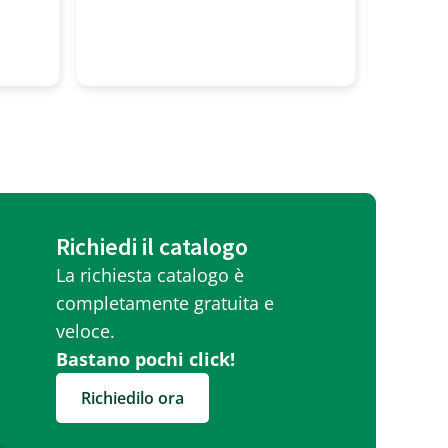
professionalita' alto! Tutti
molto gentili
Richiedi il catalogo
La richiesta catalogo è
completamente gratuita e
veloce.
Bastano pochi click!
Richiedilo ora