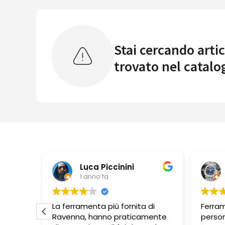
Stai cercando artic
trovato nel catalo
ni
Pbbonano
1 anno fa
rnita di
Ferramenta ben fornita,
aticamente
personale molto disponibile.