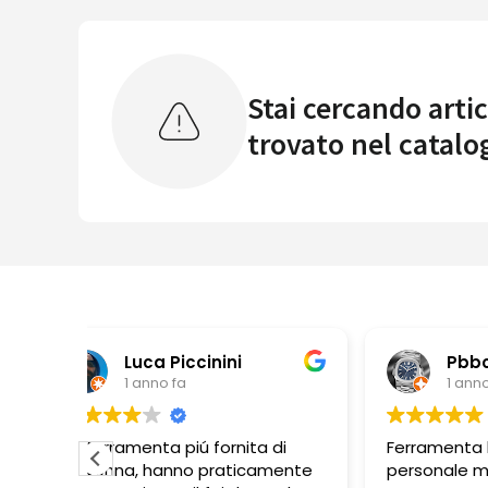
Stai cercando artic
trovato nel catalo
Pbbonano
1 anno fa
 di
Ferramenta ben fornita,
Perso
mente
personale molto disponibile.
dispon