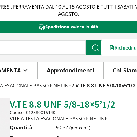
RESI. FERRAMENTA DAL 10 AL 15 AGOSTO E TUTTI I SABATI 
AGOSTO.
Spedizione
veloce in
48h
Richiedi 
Cerca
AMENTA
Approfondimenti
Chi Sia
TA ESAGONALE PASSO FINE UNF
/ V.TE 8.8 UNF 5/8-18×5’1/2
V.TE 8.8 UNF 5/8-18×5’1/2
Codice: 012880016140
VITE A TESTA ESAGONALE PASSO FINE UNF
Quantità
50 PZ
(per conf.)