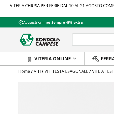
VITERIA CHIUSA PER FERIE DAL 10 AL 21 AGOSTO COMP
Acquisti online?
Sempre -5% extra
VITERIA ONLINE
FERR
Trattamento
Home
/
VITI
/
VITI TESTA ESAGONALE
/
VITE A TES
Codice
Peso
Quantità
Trattamento:
grezzo
Codice:
012880016140
Peso:
12,1125kg
(per conf.)
Devi loggarti