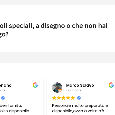
oli speciali, a disegno o che non hai
go?
Marco Sclavo
Guerino Borda
1 anno fa
1 anno fa
nale molto preparato e
Personale molto professi
ibile,ovvio a volte c'è
e gentile