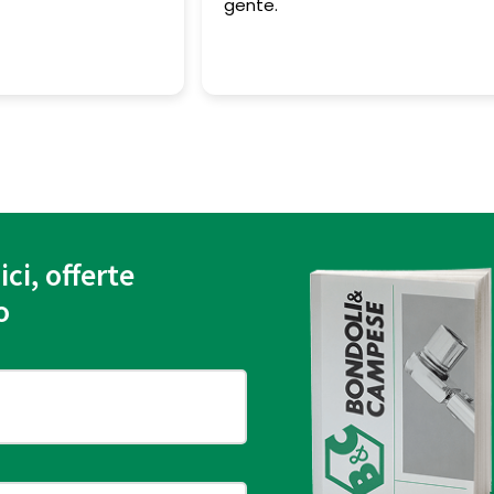
.
ici, offerte
o