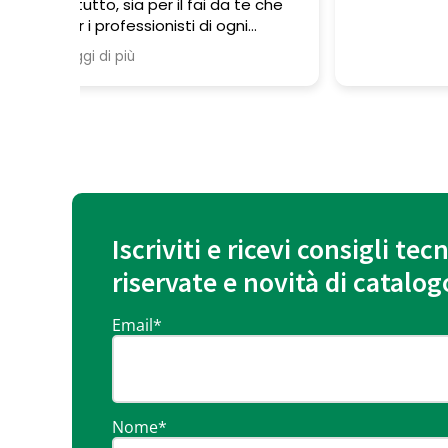
te che
gente
i
vano
e
a ma
o un
ai
fare un
ente è
Se non
Iscriviti e ricevi consigli tecn
ostra
riservate e novità di catalog
n giro
 a dare
rono
Email
*
tura la
he non
solo
Nome
*