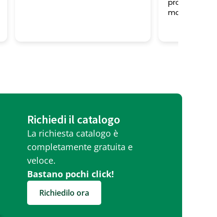
professionalita' alto! Tutti
molto gentili
Richiedi il catalogo
La richiesta catalogo è
completamente gratuita e
veloce.
Bastano pochi click!
Richiedilo ora