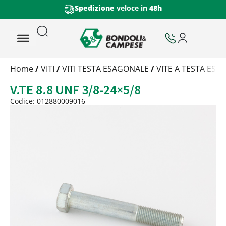
Spedizione
veloce in
48h
Trattamento
Home
/
VITI
/
VITI TESTA ESAGONALE
/
VITE A TESTA ESA
Codice
V.TE 8.8 UNF 3/8-24×5/8
Peso
Quantità
Codice: 012880009016
Trattamento:
grezzo
Codice:
012880009016
Peso:
1,5kg
(per conf.)
Devi loggarti