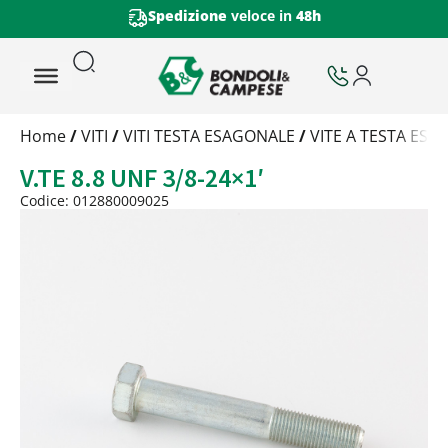
Spedizione
veloce in
48h
Trattamento
Home
/
VITI
/
VITI TESTA ESAGONALE
/
VITE A TESTA ESA
Codice
V.TE 8.8 UNF 3/8-24×1′
Peso
Quantità
Codice: 012880009025
Trattamento:
grezzo
Codice:
012880009025
Peso:
1,9125kg
(per conf.)
Devi loggarti