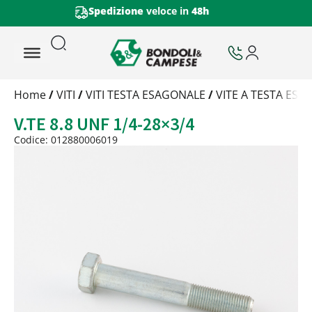
Certificazione di Qualità Viteria
Trattamento
Home
/
VITI
/
VITI TESTA ESAGONALE
/
VITE A TESTA ESA
Codice
V.TE 8.8 UNF 1/4-28×3/4
Peso
Quantità
Codice: 012880006019
Trattamento:
grezzo
Codice:
012880006019
Peso:
1,35kg
(per conf.)
Devi loggarti