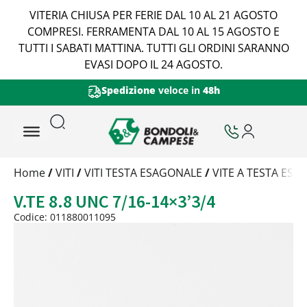
VITERIA CHIUSA PER FERIE DAL 10 AL 21 AGOSTO
COMPRESI. FERRAMENTA DAL 10 AL 15 AGOSTO E
TUTTI I SABATI MATTINA. TUTTI GLI ORDINI SARANNO
EVASI DOPO IL 24 AGOSTO.
Spedizione
veloce in
48h
Trattamento
Home
/
VITI
/
VITI TESTA ESAGONALE
/
VITE A TESTA ES
Codice
V.TE 8.8 UNC 7/16-14×3’3/4
Peso
Quantità
Codice: 011880011095
Trattamento:
grezzo
Codice:
011880011095
Peso:
3,8257kg
(per conf.)
Devi loggarti