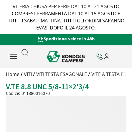
VITERIA CHIUSA PER FERIE DAL 10 AL 21 AGOSTO
COMPRESI. FERRAMENTA DAL 10 AL 15 AGOSTO E
TUTTI I SABATI MATTINA. TUTTI GLI ORDINI SARANNO
EVASI DOPO IL 24 AGOSTO.
Spedizione
veloce in
48h
Trattamento
Home
/
VITI
/
VITI TESTA ESAGONALE
/
VITE A TESTA ES
Codice
V.TE 8.8 UNC 5/8-11×2’3/4
Peso
Quantità
Codice: 011880016070
Trattamento:
grezzo
Codice:
011880016070
Peso:
6,35kg
(per conf.)
Devi loggarti