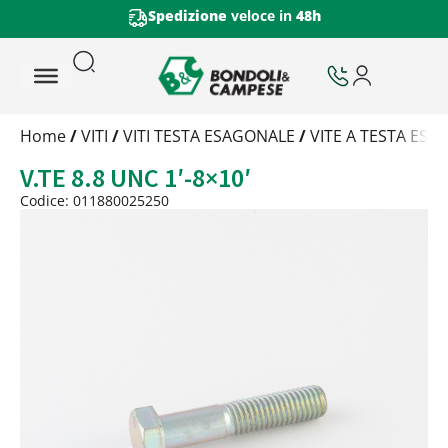
Spedizione
veloce in
48h
Trattamento
Home
/
VITI
/
VITI TESTA ESAGONALE
/
VITE A TESTA ES
Codice
V.TE 8.8 UNC 1′-8×10′
Peso
Quantità
Codice: 011880025250
Trattamento:
grezzo
Codice:
011880025250
Peso:
1,086kg
(per conf.)
Devi loggarti