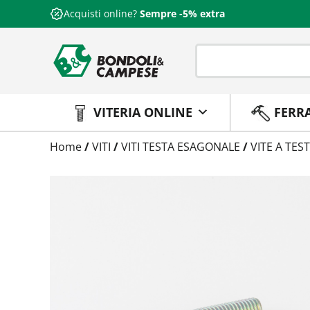
Acquisti online?
Sempre -5% extra
VITERIA ONLINE
FERR
Trattamento
Home
/
VITI
/
VITI TESTA ESAGONALE
/
VITE A TE
Codice
Peso
Quantità
Trattamento:
grezzo
Codice:
011880006060
Peso:
1,6971kg
(per conf.)
Devi loggarti