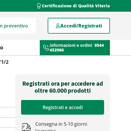
Certificazione di Qualità Viteria
un preventivo
Accedi/Registrati
informazioni e ordini
0544
mo
452966
’1/2
Registrati ora per accedere ad
oltre 60.000 prodotti
Registrati e accedi
Consegna in 5-10 giorni