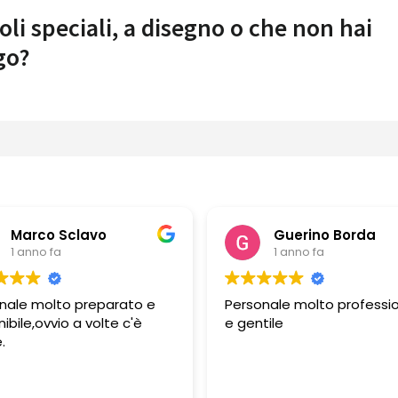
oli speciali, a disegno o che non hai
go?
Marco Sclavo
Guerino Borda
1 anno fa
1 anno fa
nale molto preparato e
Personale molto professi
ibile,ovvio a volte c'è
e gentile
.