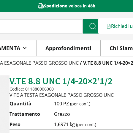
Spedizione
veloce in
48h
Richiedi 
Cerca
AMENTA
Approfondimenti
Chi Sia
STA ESAGONALE PASSO GROSSO UNC
/ V.TE 8.8 UNC 1/4-20×2
V.TE 8.8 UNC 1/4-20×2’1/2
Codice: 011880006060
VITE A TESTA ESAGONALE PASSO GROSSO UNC
Quantità
100 PZ
(per conf.)
Trattamento
Grezzo
Peso
1,6971 kg
(per conf.)