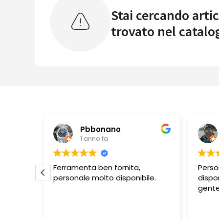
Stai cercando artic
trovato nel catalo
Pbbonano
1 anno fa
 di
Ferramenta ben fornita,
Perso
mente
personale molto disponibile.
dispon
te che
gente
i
vano
e