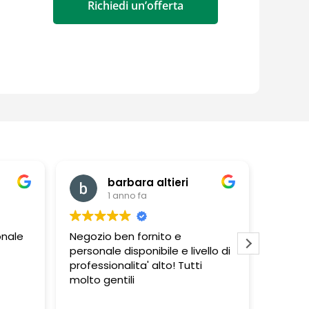
Richiedi un’offerta
barbara altieri
1 anno fa
onale
Negozio ben fornito e
Super 
personale disponibile e livello di
disponib
professionalita' alto! Tutti
molto gentili