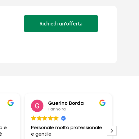
Richiedi un’offerta
Guerino Borda
1 anno fa
o e
Personale molto professionale
Negozi
è
e gentile
persona