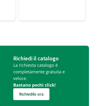
profess
molto g
Richiedi il catalogo
La richiesta catalogo è
completamente gratuita e
veloce.
Bastano pochi click!
Richiedilo ora