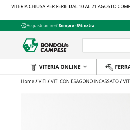
VITERIA CHIUSA PER FERIE DAL 10 AL 21 AGOSTO COMP
Acquisti online?
Sempre -5% extra
VITERIA ONLINE
FERR
Trattamento
Home
/
VITI
/
VITI CON ESAGONO INCASSATO
/
VI
Codice
Peso
Quantità
Trattamento:
-
Codice:
5931A4005008
Peso:
1,35kg
(per conf.)
Devi loggarti