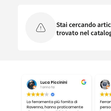
Stai cercando artic
trovato nel catalo
Luca Piccinini
1 anno fa
La ferramenta piú fornita di
Ferra
Ravenna, hanno praticamente
perso