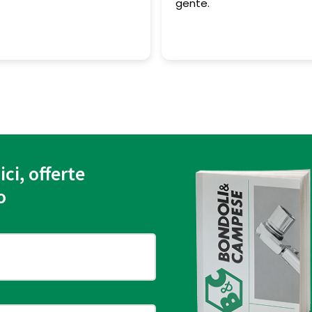
gente.
ici, offerte
o