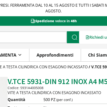
RESI. FERRAMENTA DAL 10 AL 15 AGOSTO E TUTTI I SABATI 
AGOSTO.
Spedizione
veloce in
48h
Richiedi 
Cerca
AMENTA
Approfondimenti
Chi Sia
TE A TESTA CILINDRICA CON ESAGONO INCASSATO
/ V.TCE 5
V.TCE 5931-DIN 912 INOX A4 M
Codice: 5931A4005008
VITE A TESTA CILINDRICA CON ESAGONO INCASSATO
Quantità
500 PZ
(per conf.)