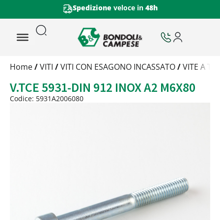
Spedizione
veloce in
48h
Trattamento
Home
/
VITI
/
VITI CON ESAGONO INCASSATO
/
VITE A T
Codice
V.TCE 5931-DIN 912 INOX A2 M6X80
Peso
Quantità
Codice: 5931A2006080
Trattamento:
-
Codice:
5931A2006080
Peso:
1,881kg
(per conf.)
Devi loggarti