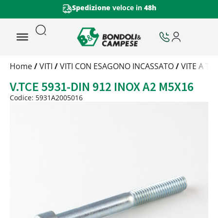
Spedizione
veloce in
48h
Trattamento
Home
/
VITI
/
VITI CON ESAGONO INCASSATO
/
VITE A T
Codice
V.TCE 5931-DIN 912 INOX A2 M5X16
Peso
Quantità
Codice: 5931A2005016
Trattamento:
-
Codice:
5931A2005016
Peso:
1,825kg
(per conf.)
Devi loggarti