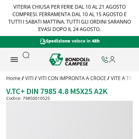
VITERIA CHIUSA PER FERIE DAL 10 AL 21 AGOSTO
COMPRESI. FERRAMENTA DAL 10 AL 15 AGOSTO E
TUTTI I SABATI MATTINA. TUTTI GLI ORDINI SARANNO
EVASI DOPO IL 24 AGOSTO.
Spedizione
veloce in
48h
Trattamento
Home
/
VITI
/
VITI CON IMPRONTA A CROCE
/
VITE A TES
Codice
V.TC+ DIN 7985 4.8 M5X25 A2K
Peso
Quantità
Codice: 79850010525
Trattamento:
zincat-5u-tipo-4
Codice:
79850010525-Y
Peso:
2,3045kg
(per conf.)
Devi loggarti